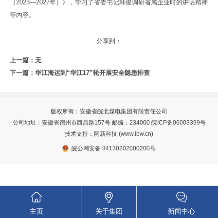
（2023—2027年）》，学习了省委书记韩俊调研省属企业时的讲话精神
等内容。
分享到：
上一篇：无
下一篇：
华江海运到“华江17”轮开展安全隐患排查
版权所有：安徽省皖北煤电集团有限责任公司
公司地址：安徽省宿州市西昌路157号 邮编：234000 皖ICP备06003399号
技术支持：
网新科技
(
www.ibw.cn
)
皖公网安备 34130202000200号
主页
关于集团
新闻中心