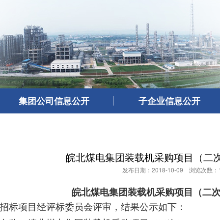
集团公司信息公开
子企业信息公开
皖北煤电集团装载机采购项目（二
发布日期：2018-10-09 浏览次数：1
皖北煤电集团装载机采购项目（二
招标项目
经评标委员会评审，结果
公示
如下：