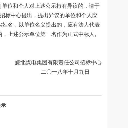
何单位和个人对上述公示持有异议的，请于
司招标中心提出，提出异议的单位和个人应
实姓名，以单位名义提出的，应有法人代表
的，
上述
公示
单位第一名作为正式中标人
。
皖北煤电集团有限责任公司招标中心
二〇一八年
十
月
九
日
公示