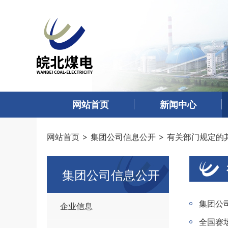
网站首页
新闻中心
网站首页
集团公司信息公开
有关部门规定的
集团公司信息公开
集团公
企业信息
全国赛